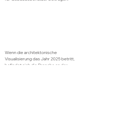
Wenn die architektonische 
Visualisierung das Jahr 2025 betritt, 
befindet sich die Branche an der 
Schnittstelle von Technologie, 
Nachhaltigkeit und menschlicher 
Erfahrung. Die Integration von 
Metaverse-Konzepten, XR-
Technologien, Blockchain-
Zusammenarbeit, biophilen 
Simulationen, GAN-getriebener 
Designsynthese, nachhaltiger 