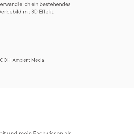
verwandle ich ein bestehendes
Werbebild mit 3D Effekt.
, OOH, Ambient Media
keit und mein Fachwissen als