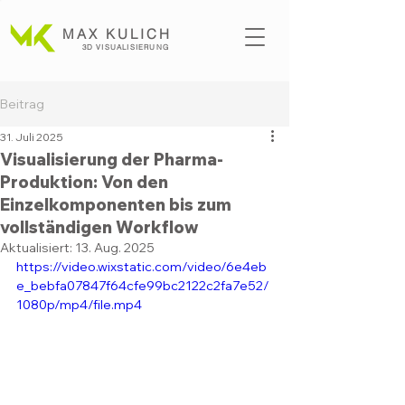
MAX KULICH
3D VISUALISI
ERUNG
Beitrag
31. Juli 2025
Visualisierung der Pharma-
Produktion: Von den
Einzelkomponenten bis zum
vollständigen Workflow
Aktualisiert:
13. Aug. 2025
https://video.wixstatic.com/video/6e4eb
e_bebfa07847f64cfe99bc2122c2fa7e52/
1080p/mp4/file.mp4