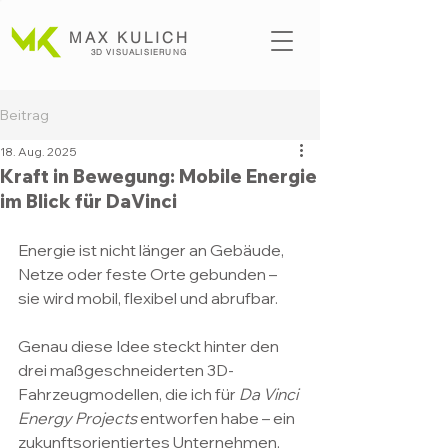
MAX KULICH
3D VISUALISI
ERUNG
Beitrag
18. Aug. 2025
Kraft in Bewegung: Mobile Energie
im Blick für DaVinci
Energie ist nicht länger an Gebäude, 
Netze oder feste Orte gebunden – 
sie wird mobil, flexibel und abrufbar.
Genau diese Idee steckt hinter den 
drei maßgeschneiderten 3D-
Fahrzeugmodellen, die ich für 
Da Vinci 
Energy Projects
 entworfen habe – ein 
zukunftsorientiertes Unternehmen, 