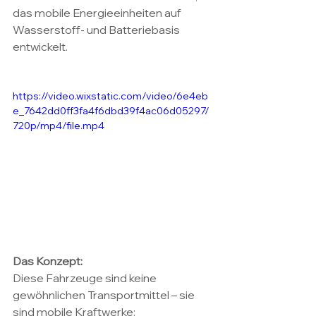
das mobile Energieeinheiten auf 
Wasserstoff- und Batteriebasis 
entwickelt.
https://video.wixstatic.com/video/6e4eb
e_7642dd0ff3fa4f6dbd39f4ac06d05297/
720p/mp4/file.mp4
Das Konzept:
Diese Fahrzeuge sind keine 
gewöhnlichen Transportmittel – sie 
sind mobile Kraftwerke: