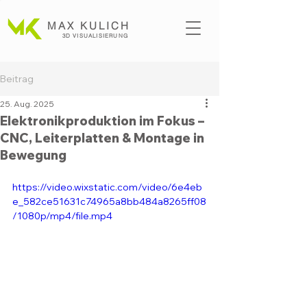
MAX KULICH
3D VISUALISI
ERUNG
Beitrag
25. Aug. 2025
Elektronikproduktion im Fokus –
CNC, Leiterplatten & Montage in
Bewegung
https://video.wixstatic.com/video/6e4eb
e_582ce51631c74965a8bb484a8265ff08
/1080p/mp4/file.mp4