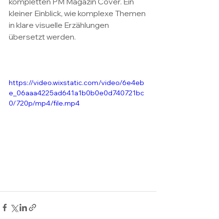
kompletten PM Magazin Cover. Ein 
kleiner Einblick, wie komplexe Themen 
in klare visuelle Erzählungen 
übersetzt werden.
https://video.wixstatic.com/video/6e4eb
e_06aaa4225ad641a1b0b0e0d740721bc
0/720p/mp4/file.mp4