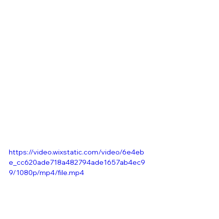
https://video.wixstatic.com/video/6e4eb
e_cc620ade718a482794ade1657ab4ec9
9/1080p/mp4/file.mp4