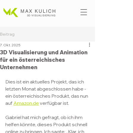
MAX KULICH
3D VISUALISI
ERUNG
Beitrag
7. Okt. 2025
3D Visualisierung und Animation
für ein österreichisches
Unternehmen
Dies ist ein aktuelles Projekt, das ich 
letzten Monat abgeschlossen habe - 
ein österreichisches Produkt, das nun 
auf 
Amazon.de
 verfügbar ist.
Gabriel hat mich gefragt, ob ich ihm 
helfen könnte, dieses Produkt schnell 
online zu bringen. Ich sagte: „Klar, ich 