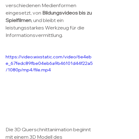
verschiedenen Medienformen 
eingesetzt, von 
Bildungsvideos bis zu 
Spielfilmen
, und bleibt ein 
leistungsstarkes Werkzeug für die 
Informationsvermittlung. 
https://video.wixstatic.com/video/6e4eb
e_67fedc89fbe04eb6a9b46101d44f22a5
/1080p/mp4/file.mp4
Die 3D Querschnittanimation beginnt 
mit einem 3D Modell des 