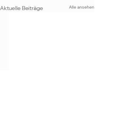
Alle ansehen
Aktuelle Beiträge
MAX KULICH
3D VISUALISI
ERUNG