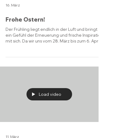
16. März
Frohe Ostern!
Der Frühling liegt endlich in der Luft und bringt
ein Gefühl der Erneuerung und frische Inspiration
mit sich. Da wir uns vom 28. März bis zum 6. April
2026 eine kurze Auszeit gönnen, um die
Feiertage zu feiern, möchten wir all unseren
Kunden und Lesern ein herzliches Dankeschön für
die kontinuierliche Unterstützung schicken! Wir
hoffen, dass ihr die Osterfeiertage mit der
Eiersuche verbringt oder einfach eine
wohlverdiente Auszeit im Kreise eurer Liebsten
genießt. Liebe Grüß
Load video