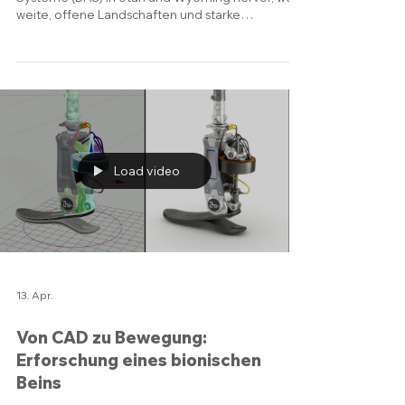
Diese 3D Illustration hebt Direct-Air-Capture-
Systeme (DAC) in Utah und Wyoming hervor, wo
weite, offene Landschaften und starke
geologische Formationen ideale Bedingungen
für DAC-Anlagen schaffen. Die Schnittdarstellung
zeigt den gesamten Kreislauf: Saubere Energie
aus Quellen wie Solar, Wind, Erdgas mit CCS,
Kernenergie und Brennstoffzellen treibt die DAC-
Anlage an; das CO₂ wird abgeschieden und
anschließend entweder in tiefen
Gesteinsschichten gespeichert oder für Minerali
Load video
13. Apr.
Von CAD zu Bewegung:
Erforschung eines bionischen