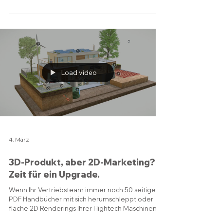
während des Transports
visualisieren
Ich habe eine Reihe von Illustrationen für Deep
erstellt, diesmal mit dem Fokus darauf, wie ihr
Unterwasserhabitat vom Ufer zu seinem
Offshore-Standort transportiert wird. Die Visuals
zeigen den gesamten Prozess, von den
Vorbereitungen an Land bis hin zur sorgfältigen
Verbringung ins Meer, und heben sowohl die
Ingenieurskunst als auch das Ausmaß der
Operation hervor. 🌊 Komplexe Abläufe, wie der
Transport eines riesigen Unterwasserhabitats,
lassen sich nur schwer in Worte fas
Load video
4. März