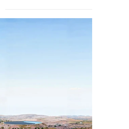
3D-Produkt, aber 2D-Marketing?
Zeit für ein Upgrade.
Wenn Ihr Vertriebsteam immer noch 50 seitige
PDF Handbücher mit sich herumschleppt oder
flache 2D Renderings Ihrer Hightech Maschinen
zeigt, verlieren Sie das Rennen um die „mentale
Besitznahme“. Im Jahr 2026 wollen Ihre Kunden
nicht mehr über Ihr Produkt lesen . Sie wollen es
erleben . Wir sehen es jeden Tag: ❌ Das Problem:
Komplexe Produkte lassen sich aus der Ferne
schwer erklären. Verkaufszyklen ziehen sich in die
Länge, weil der „Aha!“-Moment zu lange auf sich
warten