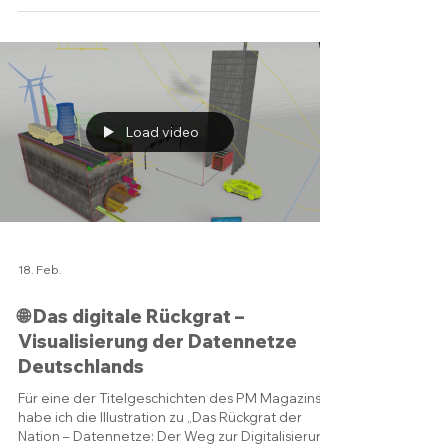
23. Feb.
Von der Skizze zum Stand: VP Med
auf der BSIR VITALS
Ich habe kürzlich eine 3D Visualisierung für den
Messestand von VP Med auf der BSIR VITALS -
dem Vascular Innovation and Technology
Advanced Learning Symposium, erstellt.
Ausgehend von der ursprünglichen
Konzeptskizze habe ich ein vollständig
detailliertes 3D Modell des Standes entwickelt.
Das Renderbild erfasste jede
Präsentationsfläche, jedes Strukturelement und
jeden interaktiven Bereich und lieferte dem
Team eine klare Vorlage für die Umsetzung. Es ist
äußerst befriedig
Load video