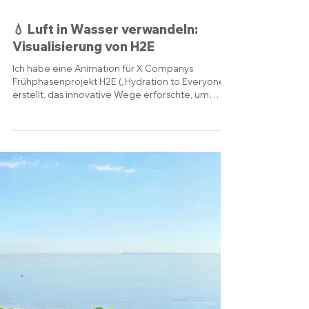
11. März
💧 Luft in Wasser verwandeln:
Visualisierung von H2E
Ich habe eine Animation für X Companys
Frühphasenprojekt H2E („Hydration to Everyone“)
erstellt, das innovative Wege erforschte, um
sicheres Trinkwasser aus der Luft zu gewinnen.
Die Animation verwendet einen technischen
Linienzeichnungsstil, um das Konzept klar zu
vermitteln. Farbige Luftströme, blau für kalt, rot
für warm, zeigen, wie die Luft durch das Gerät
geleitet wird, und veranschaulichen, wie
Feuchtigkeit aufgefangen und zu Trinkwasser
kondensiert wird. H2E war dab