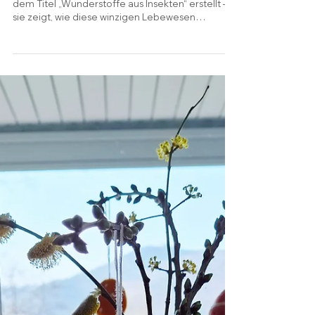
Ich habe eine Illustration für das PM Magazin mit
dem Titel „Wunderstoffe aus Insekten“ erstellt –
sie zeigt, wie diese winzigen Lebewesen
überraschend nützlich sein können und zur
Herstellung von Medikamenten, Baumaterialien
und Lebensmitteln beitragen. Außerdem habe
ich ein kurzes Video zusammengestellt, das den
kreativen Entstehungsprozess zeigt: beginnend
in 3ds Max, über die vollständig gerenderte
Illustration bis hin zum finalen, ausgearbeiteten
Cover-Layout. Es ist ein