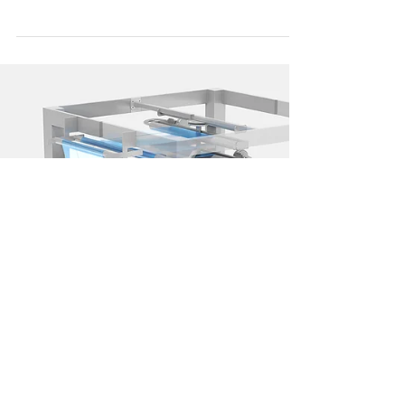
18. Feb.
🌐 Das digitale Rückgrat –
Visualisierung der Datennetze
Deutschlands
Für eine der Titelgeschichten des PM Magazins
habe ich die Illustration zu „Das Rückgrat der
Nation – Datennetze: Der Weg zur Digitalisierung“
gestaltet. Der Artikel untersucht, wie sich
Deutschlands Datennetze entwickeln, und was
sich ändern muss, damit echte digitale
Fortschritte möglich werden. Das Artwork selbst
ist dieses Mal keine klassische Cutaway Grafik,
sondern eine breite, stilisierte Visualisierung der
digitalen Infrastruktur des Landes:
Glasfasertrassen, Netzwerk