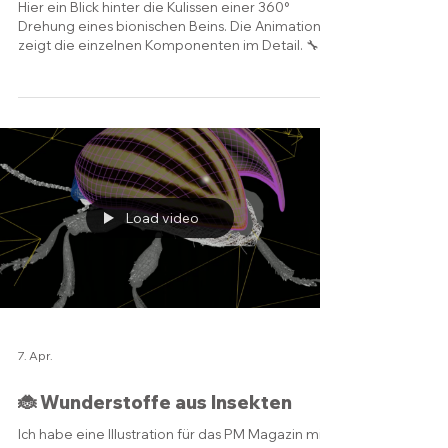
Beins
Hier ein Blick hinter die Kulissen einer 360°
Drehung eines bionischen Beins. Die Animation
zeigt die einzelnen Komponenten im Detail. 🔧
Highlights: • CAD basierte Modellierung für
präzise Details • Realistische Materialien und
Beleuchtung Ein schneller Einblick in die
verborgene Technik von Prothesen - ideal für
technisches Marketing, Produktpräsentationen
oder Messen.
Load video
7. Apr.
🐞 Wunderstoffe aus Insekten